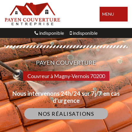
MENU
indisponible
indisponible
PAYEN COUVERTURE
Couvreur à Magny-Vernois 70200
Nous intervenons 24h/24 sur 7j/7 en cas
d'urgence
NOS RÉALISATIONS